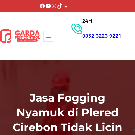
Lewati
Facebook
YouTube
Instagram
TikTok
X
ke
24H
konten
0852 3223 9221
GET PROMO
Jasa Fogging
Nyamuk di Plered
Cirebon Tidak Licin