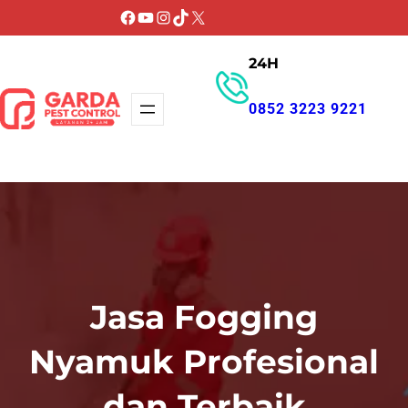
Lewati
Facebook
YouTube
Instagram
TikTok
X
ke
24H
konten
0852 3223 9221
GET PROMO
Jasa Fogging
Nyamuk Profesional
dan Terbaik