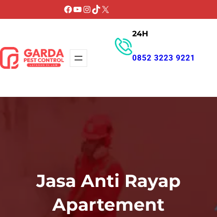
Lewati
Facebook
YouTube
Instagram
TikTok
X
ke
24H
konten
0852 3223 9221
GET PROMO
Jasa Anti Rayap
Apartement