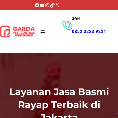
Lewati
Facebook
YouTube
Instagram
TikTok
X
ke
24H
konten
0852 3223 9221
GET PROMO
Layanan Jasa Basmi
Rayap Terbaik di
Jakarta