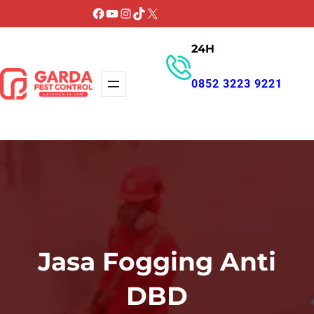
Lewati
Facebook
YouTube
Instagram
TikTok
X
ke
24H
konten
0852 3223 9221
GET PROMO
Jasa Fogging Anti
DBD