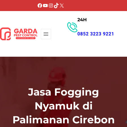
Lewati
Facebook
YouTube
Instagram
TikTok
X
ke
24H
konten
0852 3223 9221
GET PROMO
Jasa Fogging
Nyamuk di
Palimanan Cirebon