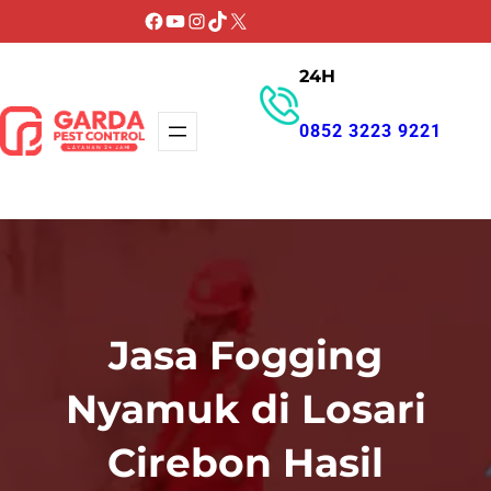
Lewati
Facebook
YouTube
Instagram
TikTok
X
ke
24H
konten
0852 3223 9221
GET PROMO
Jasa Fogging
Nyamuk di Losari
Cirebon Hasil