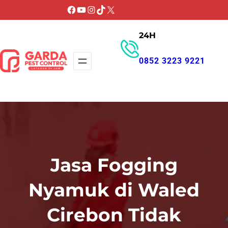
Lewati
Facebook
YouTube
Instagram
TikTok
X
ke
24H
konten
0852 3223 9221
GET PROMO
Jasa Fogging
Nyamuk di Waled
Cirebon Tidak