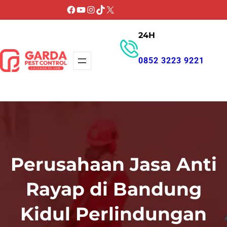
Lewati
Facebook
YouTube
Instagram
TikTok
X
ke
24H
konten
0852 3223 9221
GET PROMO
Perusahaan Jasa Anti
Rayap di Bandung
Kidul Perlindungan