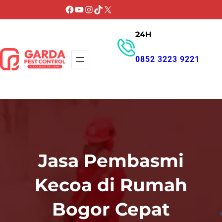
Lewati
Facebook
YouTube
Instagram
TikTok
X
ke
24H
konten
0852 3223 9221
GET PROMO
Jasa Pembasmi
Kecoa di Rumah
Bogor Cepat