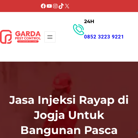
Lewati
Facebook
YouTube
Instagram
TikTok
X
ke
24H
konten
0852 3223 9221
GET PROMO
Jasa Injeksi Rayap di
Jogja Untuk
Bangunan Pasca