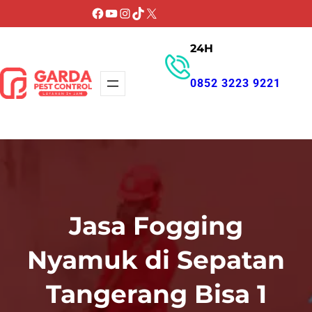
Lewati
Facebook
YouTube
Instagram
TikTok
X
ke
24H
konten
0852 3223 9221
GET PROMO
Jasa Fogging
Nyamuk di Sepatan
Tangerang Bisa 1