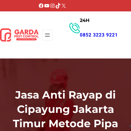
Lewati
Facebook
YouTube
Instagram
TikTok
X
ke
24H
konten
0852 3223 9221
GET PROMO
Jasa Anti Rayap di
Cipayung Jakarta
Timur Metode Pipa