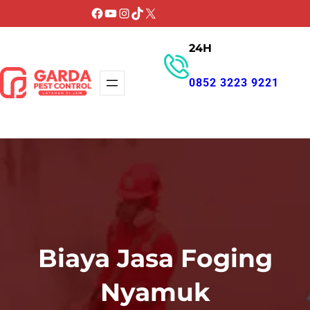
Lewati
Facebook
YouTube
Instagram
TikTok
X
ke
24H
konten
0852 3223 9221
GET PROMO
Biaya Jasa Foging
Nyamuk