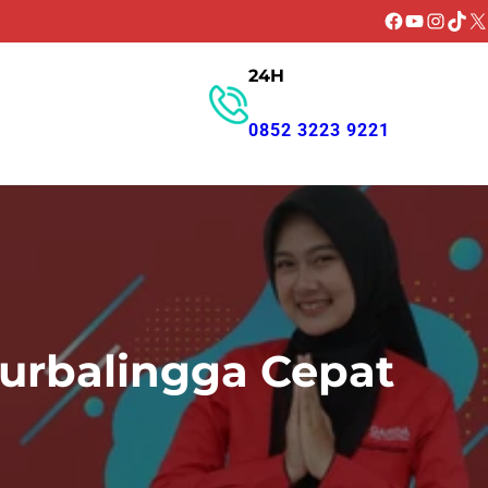
Facebook
YouTube
Instagr
TikT
X
24H
GET PROMO
0852 3223 9221
urbalingga Cepat