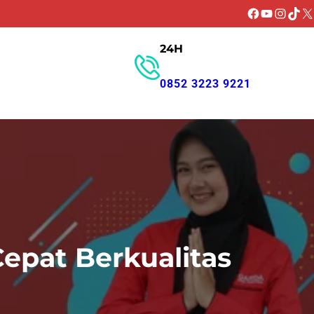
Facebook
YouTube
Instagr
TikT
X
24H
GET PROMO
0852 3223 9221
epat Berkualitas