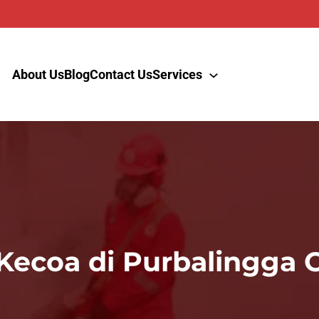
About Us
Blog
Contact Us
Services
ecoa di Purbalingga C