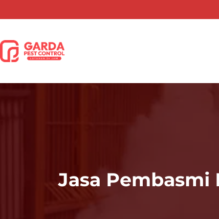
Lewati
ke
konten
Jasa Pembasmi K