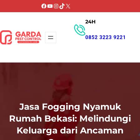
Lewati
Facebook
YouTube
Instagram
TikTok
X
ke
24H
konten
0852 3223 9221
GET PROMO
Jasa Fogging Nyamuk
Rumah Bekasi: Melindungi
Keluarga dari Ancaman