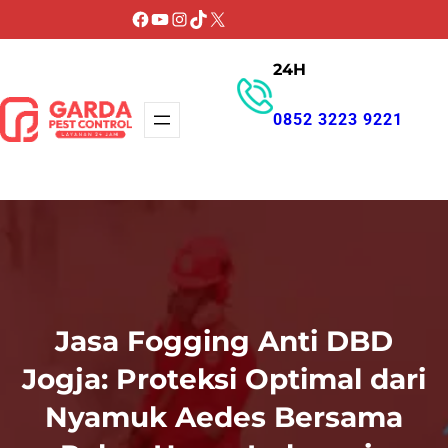
Lewati
Facebook
YouTube
Instagram
TikTok
X
ke
24H
konten
0852 3223 9221
GET PROMO
Jasa Fogging Anti DBD
Jogja: Proteksi Optimal dari
Nyamuk Aedes Bersama