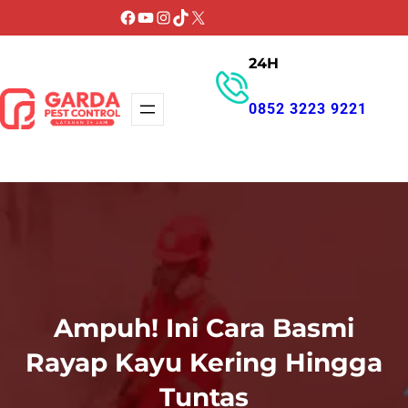
Lewati
Facebook
YouTube
Instagram
TikTok
X
ke
24H
konten
0852 3223 9221
GET PROMO
Ampuh! Ini Cara Basmi
Rayap Kayu Kering Hingga
Tuntas