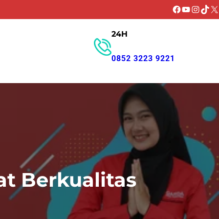
Facebook
YouTube
Instagr
TikT
X
24H
GET PROMO
0852 3223 9221
t Berkualitas