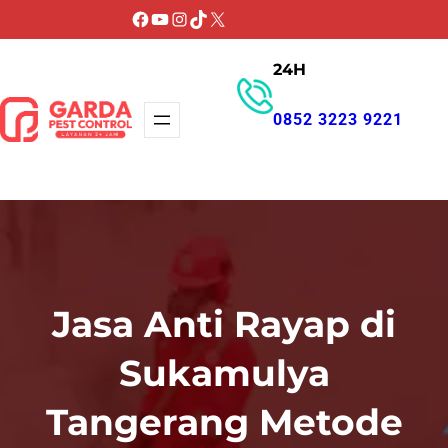
Lewati
Facebook
YouTube
Instagram
TikTok
X
ke
24H
konten
0852 3223 9221
GET PROMO
Jasa Anti Rayap di
Sukamulya
Tangerang Metode