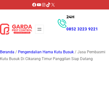
Lewati
Facebook
YouTube
Instagram
TikTok
X
ke
24H
konten
0852 3223 9221
GET PROMO
Beranda
/
Pengendalian Hama Kutu Busuk
/ Jasa Pembasmi
Kutu Busuk Di Cikarang Timur Panggilan Siap Datang