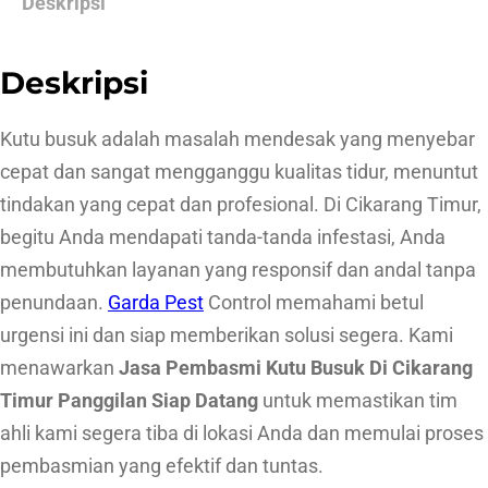
Deskripsi
P
e
Deskripsi
m
b
Kutu busuk adalah masalah mendesak yang menyebar
a
cepat dan sangat mengganggu kualitas tidur, menuntut
s
tindakan yang cepat dan profesional. Di Cikarang Timur,
m
begitu Anda mendapati tanda-tanda infestasi, Anda
i
membutuhkan layanan yang responsif dan andal tanpa
K
penundaan.
Garda Pest
Control memahami betul
u
urgensi ini dan siap memberikan solusi segera. Kami
t
menawarkan
Jasa Pembasmi Kutu Busuk Di Cikarang
u
Timur Panggilan Siap Datang
untuk memastikan tim
B
ahli kami segera tiba di lokasi Anda dan memulai proses
u
pembasmian yang efektif dan tuntas.
s