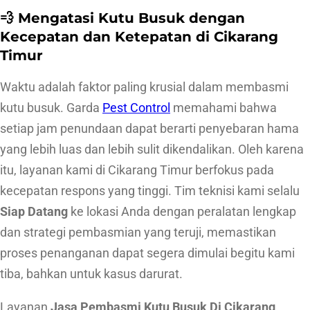
💨 Mengatasi Kutu Busuk dengan
u
Kecepatan dan Ketepatan di Cikarang
k
Timur
D
i
Waktu adalah faktor paling krusial dalam membasmi
C
kutu busuk. Garda
Pest Control
memahami bahwa
i
setiap jam penundaan dapat berarti penyebaran hama
k
yang lebih luas dan lebih sulit dikendalikan. Oleh karena
a
itu, layanan kami di Cikarang Timur berfokus pada
r
kecepatan respons yang tinggi. Tim teknisi kami selalu
a
Siap Datang
ke lokasi Anda dengan peralatan lengkap
n
dan strategi pembasmian yang teruji, memastikan
g
proses penanganan dapat segera dimulai begitu kami
T
tiba, bahkan untuk kasus darurat.
i
Layanan
Jasa Pembasmi Kutu Busuk Di Cikarang