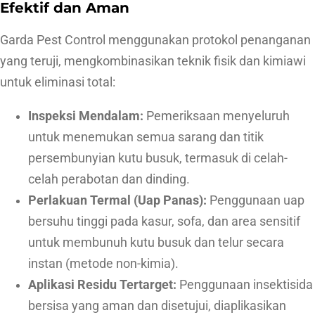
p
Efektif dan Aman
D
Garda Pest Control menggunakan protokol penanganan
a
yang teruji, mengkombinasikan teknik fisik dan kimiawi
t
untuk eliminasi total:
a
n
Inspeksi Mendalam:
Pemeriksaan menyeluruh
g
untuk menemukan semua sarang dan titik
persembunyian kutu busuk, termasuk di celah-
celah perabotan dan dinding.
Perlakuan Termal (Uap Panas):
Penggunaan uap
bersuhu tinggi pada kasur, sofa, dan area sensitif
untuk membunuh kutu busuk dan telur secara
instan (metode non-kimia).
Aplikasi Residu Tertarget:
Penggunaan insektisida
bersisa yang aman dan disetujui, diaplikasikan