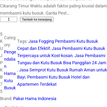
Cikarang Timur Waktu adalah faktor paling krusial dalam
membasmi kutu busuk. Garda Pest…
Tambah ke keranjang
K
u
S
a
Categ
K
Tags:
Jasa Fogging Pembasmi Kutu Busuk
n
ory:
U:
Cepat dan Efektif
, 
Jasa Pembasmi Kutu Busuk
t
Penge
J
Terpercaya untuk Kost-kosan
, 
Jasa Pembasmi
i
ndalia
P
Tungau dan Kutu Busuk Bisa Panggilan 24 Jam
t
n
K
, 
Jasa Semprot Kutu Busuk Rumah Aman untuk
a
Hama
B
Bayi
, 
Pembasmi Kutu Busuk Hotel dan
s
Kutu
7
Apartemen Terdekat
J
Busuk
5
a
Brand:
Pakar Hama Indonesia
s
a