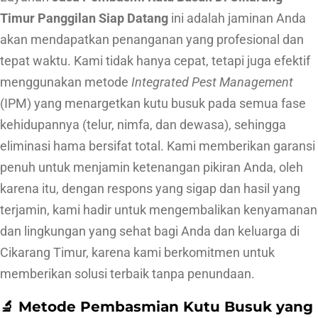
m
Timur Panggilan Siap Datang
ini adalah jaminan Anda
u
akan mendapatkan penanganan yang profesional dan
r
tepat waktu. Kami tidak hanya cepat, tetapi juga efektif
P
menggunakan metode
Integrated Pest Management
a
(IPM) yang menargetkan kutu busuk pada semua fase
n
kehidupannya (telur, nimfa, dan dewasa), sehingga
g
eliminasi hama bersifat total. Kami memberikan garansi
g
penuh untuk menjamin ketenangan pikiran Anda, oleh
i
karena itu, dengan respons yang sigap dan hasil yang
l
terjamin, kami hadir untuk mengembalikan kenyamanan
a
dan lingkungan yang sehat bagi Anda dan keluarga di
n
Cikarang Timur, karena kami berkomitmen untuk
S
memberikan solusi terbaik tanpa penundaan.
i
a
🔬 Metode Pembasmian Kutu Busuk yang