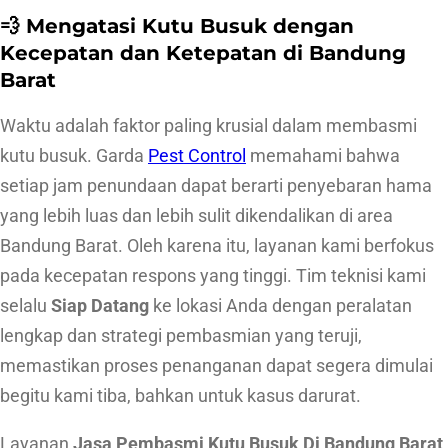
💨 Mengatasi Kutu Busuk dengan
u
Kecepatan dan Ketepatan di Bandung
k
Barat
D
i
Waktu adalah faktor paling krusial dalam membasmi
B
kutu busuk. Garda
Pest Control
memahami bahwa
a
setiap jam penundaan dapat berarti penyebaran hama
n
yang lebih luas dan lebih sulit dikendalikan di area
d
Bandung Barat. Oleh karena itu, layanan kami berfokus
u
pada kecepatan respons yang tinggi. Tim teknisi kami
n
selalu
Siap Datang
ke lokasi Anda dengan peralatan
g
lengkap dan strategi pembasmian yang teruji,
B
memastikan proses penanganan dapat segera dimulai
a
begitu kami tiba, bahkan untuk kasus darurat.
r
Layanan
Jasa Pembasmi Kutu Busuk Di Bandung Barat