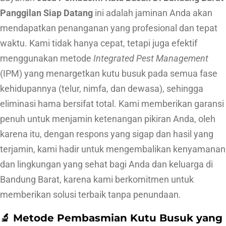
a
Panggilan Siap Datang
ini adalah jaminan Anda akan
t
mendapatkan penanganan yang profesional dan tepat
P
waktu. Kami tidak hanya cepat, tetapi juga efektif
a
menggunakan metode
Integrated Pest Management
n
(IPM) yang menargetkan kutu busuk pada semua fase
g
kehidupannya (telur, nimfa, dan dewasa), sehingga
g
eliminasi hama bersifat total. Kami memberikan garansi
i
penuh untuk menjamin ketenangan pikiran Anda, oleh
l
karena itu, dengan respons yang sigap dan hasil yang
a
terjamin, kami hadir untuk mengembalikan kenyamanan
n
dan lingkungan yang sehat bagi Anda dan keluarga di
S
Bandung Barat, karena kami berkomitmen untuk
i
memberikan solusi terbaik tanpa penundaan.
a
p
🔬 Metode Pembasmian Kutu Busuk yang