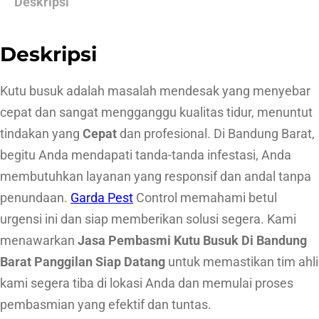
Deskripsi
P
e
Deskripsi
m
b
Kutu busuk adalah masalah mendesak yang menyebar
a
cepat dan sangat mengganggu kualitas tidur, menuntut
s
tindakan yang
Cepat
dan profesional. Di Bandung Barat,
m
begitu Anda mendapati tanda-tanda infestasi, Anda
i
membutuhkan layanan yang responsif dan andal tanpa
K
penundaan.
Garda Pest
Control memahami betul
u
urgensi ini dan siap memberikan solusi segera. Kami
t
menawarkan
Jasa Pembasmi Kutu Busuk Di Bandung
u
Barat Panggilan Siap Datang
untuk memastikan tim ahli
B
kami segera tiba di lokasi Anda dan memulai proses
u
pembasmian yang efektif dan tuntas.
s