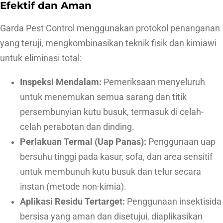
D
Efektif dan Aman
a
Garda Pest Control menggunakan protokol penanganan
t
yang teruji, mengkombinasikan teknik fisik dan kimiawi
a
untuk eliminasi total:
n
g
Inspeksi Mendalam:
Pemeriksaan menyeluruh
untuk menemukan semua sarang dan titik
persembunyian kutu busuk, termasuk di celah-
celah perabotan dan dinding.
Perlakuan Termal (Uap Panas):
Penggunaan uap
bersuhu tinggi pada kasur, sofa, dan area sensitif
untuk membunuh kutu busuk dan telur secara
instan (metode non-kimia).
Aplikasi Residu Tertarget:
Penggunaan insektisida
bersisa yang aman dan disetujui, diaplikasikan