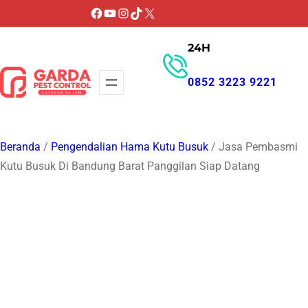
Lewati
Facebook
YouTube
Instagram
TikTok
X
ke
24H
konten
0852 3223 9221
GET PROMO
Beranda
/
Pengendalian Hama Kutu Busuk
/ Jasa Pembasmi
Kutu Busuk Di Bandung Barat Panggilan Siap Datang