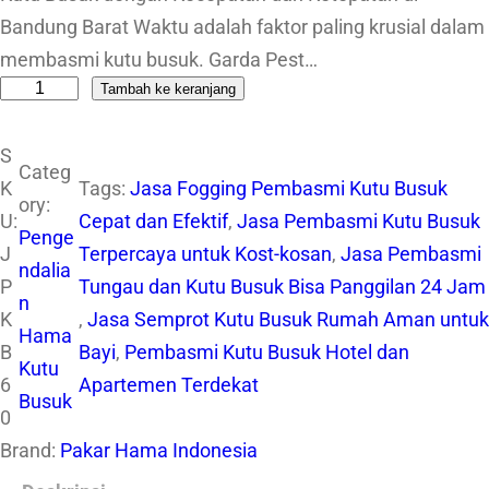
Bandung Barat Waktu adalah faktor paling krusial dalam
membasmi kutu busuk. Garda Pest…
Tambah ke keranjang
K
u
S
a
Categ
K
Tags:
Jasa Fogging Pembasmi Kutu Busuk
n
ory:
U:
Cepat dan Efektif
, 
Jasa Pembasmi Kutu Busuk
t
Penge
J
Terpercaya untuk Kost-kosan
, 
Jasa Pembasmi
i
ndalia
P
Tungau dan Kutu Busuk Bisa Panggilan 24 Jam
t
n
K
, 
Jasa Semprot Kutu Busuk Rumah Aman untuk
a
Hama
B
Bayi
, 
Pembasmi Kutu Busuk Hotel dan
s
Kutu
6
Apartemen Terdekat
J
Busuk
0
a
Brand:
Pakar Hama Indonesia
s
a