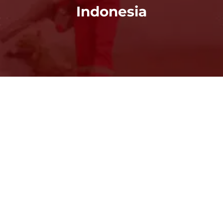
Indonesia
Iam Dadang
Juni 29, 2026
Pakar Hama Indonesia di Bekasi
menyediakan jasa profesional
pembasmi kutu kasur. Mereka
mengatasi infestasi yang
menyebabkan gatal, iritasi kulit, dan