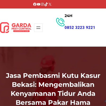
Lewati
Facebook
YouTube
Instagram
TikTok
X
ke
24H
konten
0852 3223 9221
GET PROMO
Jasa Pembasmi Kutu Kasur
Bekasi: Mengembalikan
Kenyamanan Tidur Anda
Bersama Pakar Hama