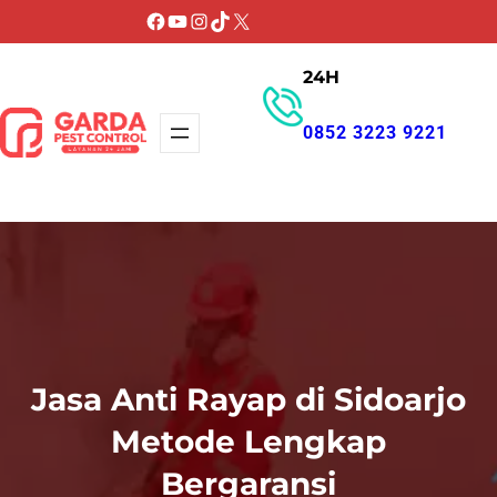
Lewati
Facebook
YouTube
Instagram
TikTok
X
ke
24H
konten
0852 3223 9221
GET PROMO
Jasa Anti Rayap di Sidoarjo
Metode Lengkap
Bergaransi