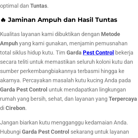
e
optimal dan
Tuntas
.
p
🔥 Jaminan Ampuh dan Hasil Tuntas
a
t
Kualitas layanan kami dibuktikan dengan
Metode
A
Ampuh
yang kami gunakan, menjamin pemusnahan
m
total siklus hidup kutu. Tim
Garda
Pest Control
bekerja
p
secara teliti untuk memastikan seluruh koloni kutu dan
u
sumber perkembangbiakannya terbasmi hingga ke
h
akarnya. Percayakan masalah kutu kucing Anda pada
Garda Pest Control
untuk mendapatkan lingkungan
rumah yang bersih, sehat, dan layanan yang
Terpercaya
di
Cirebon
.
Jangan biarkan kutu mengganggu kedamaian Anda.
Hubungi
Garda Pest Control
sekarang untuk layanan