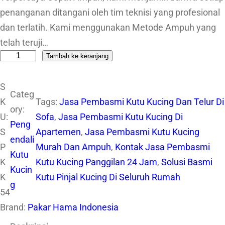
penanganan ditangani oleh tim teknisi yang profesional
dan terlatih. Kami menggunakan Metode Ampuh yang
telah teruji…
Tambah ke keranjang
K
u
S
a
Categ
K
Tags:
Jasa Pembasmi Kutu Kucing Dan Telur Di
n
ory:
U:
Sofa
, 
Jasa Pembasmi Kutu Kucing Di
t
Peng
S
Apartemen
, 
Jasa Pembasmi Kutu Kucing
i
endali
P
Murah Dan Ampuh
, 
Kontak Jasa Pembasmi
t
Kutu
K
Kutu Kucing Panggilan 24 Jam
, 
Solusi Basmi
a
Kucin
K
Kutu Pinjal Kucing Di Seluruh Rumah
s
g
54
S
Brand:
Pakar Hama Indonesia
p
e