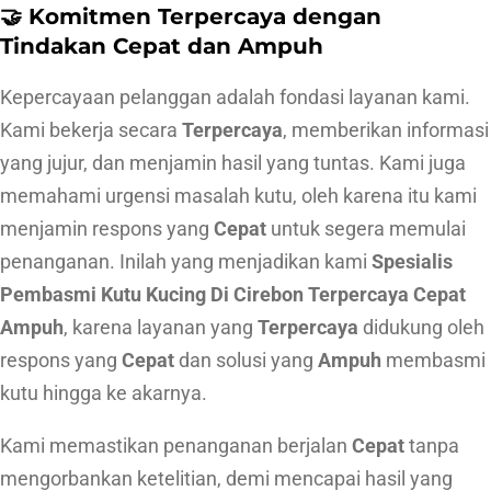
e
🤝 Komitmen Terpercaya dengan
b
Tindakan Cepat dan Ampuh
o
Kepercayaan pelanggan adalah fondasi layanan kami.
n
Kami bekerja secara
Terpercaya
, memberikan informasi
T
yang jujur, dan menjamin hasil yang tuntas. Kami juga
e
memahami urgensi masalah kutu, oleh karena itu kami
r
menjamin respons yang
Cepat
untuk segera memulai
p
penanganan. Inilah yang menjadikan kami
Spesialis
e
Pembasmi Kutu Kucing Di Cirebon Terpercaya Cepat
r
Ampuh
, karena layanan yang
Terpercaya
didukung oleh
c
respons yang
Cepat
dan solusi yang
Ampuh
membasmi
a
kutu hingga ke akarnya.
y
a
Kami memastikan penanganan berjalan
Cepat
tanpa
C
mengorbankan ketelitian, demi mencapai hasil yang