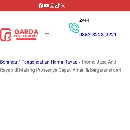
Lewati
Facebook
YouTube
Instagram
TikTok
X
ke
24H
konten
0852 3223 9221
GET PROMO
Beranda
/
Pengendalian Hama Rayap
/ Promo Jasa Anti
Rayap di Malang Prosesnya Cepat, Aman & Bergaransi dari