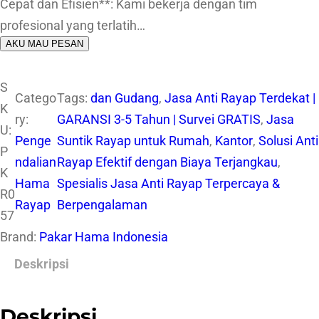
Cepat dan Efisien**: Kami bekerja dengan tim
profesional yang terlatih…
AKU MAU PESAN
S
Catego
Tags:
dan Gudang
, 
Jasa Anti Rayap Terdekat |
K
ry:
GARANSI 3-5 Tahun | Survei GRATIS
, 
Jasa
U:
Penge
Suntik Rayap untuk Rumah
, 
Kantor
, 
Solusi Anti
P
ndalian
Rayap Efektif dengan Biaya Terjangkau
, 
K
Hama
Spesialis Jasa Anti Rayap Terpercaya &
R0
Rayap
Berpengalaman
57
Brand:
Pakar Hama Indonesia
Deskripsi
Deskripsi