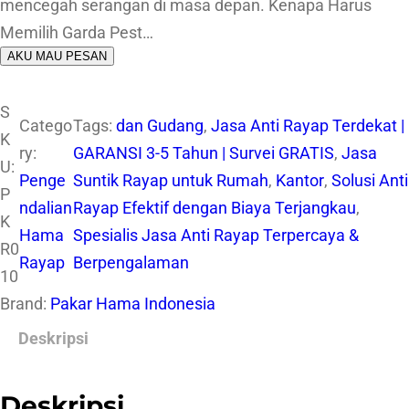
mencegah serangan di masa depan. Kenapa Harus
Memilih Garda Pest…
AKU MAU PESAN
S
Catego
Tags:
dan Gudang
, 
Jasa Anti Rayap Terdekat |
K
ry:
GARANSI 3-5 Tahun | Survei GRATIS
, 
Jasa
U:
Penge
Suntik Rayap untuk Rumah
, 
Kantor
, 
Solusi Anti
P
ndalian
Rayap Efektif dengan Biaya Terjangkau
, 
K
Hama
Spesialis Jasa Anti Rayap Terpercaya &
R0
Rayap
Berpengalaman
10
Brand:
Pakar Hama Indonesia
Deskripsi
Deskripsi