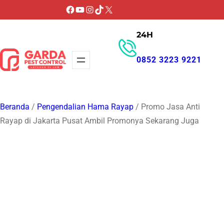
Lewati
Facebook
YouTube
Instagram
TikTok
X
ke
24H
konten
0852 3223 9221
GET PROMO
Beranda
/
Pengendalian Hama Rayap
/ Promo Jasa Anti
Rayap di Jakarta Pusat Ambil Promonya Sekarang Juga