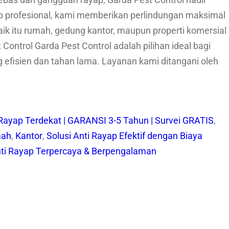
as dari gangguan rayap, Garda Pest Control hadir
ap profesional, kami memberikan perlindungan maksimal
ik itu rumah, gedung kantor, maupun properti komersial
Control Garda Pest Control adalah pilihan ideal bagi
 efisien dan tahan lama. Layanan kami ditangani oleh
 Rayap Terdekat | GARANSI 3-5 Tahun | Survei GRATIS
, 
mah
, 
Kantor
, 
Solusi Anti Rayap Efektif dengan Biaya
nti Rayap Terpercaya & Berpengalaman