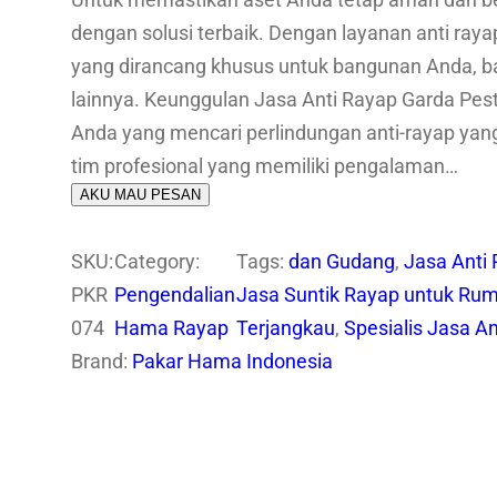
Untuk memastikan aset Anda tetap aman dan beb
dengan solusi terbaik. Dengan layanan anti ray
yang dirancang khusus untuk bangunan Anda, ba
lainnya. Keunggulan Jasa Anti Rayap Garda Pest 
Anda yang mencari perlindungan anti-rayap yang
tim profesional yang memiliki pengalaman…
AKU MAU PESAN
SKU:
Category:
Tags:
dan Gudang
, 
Jasa Anti
PKR
Pengendalian
Jasa Suntik Rayap untuk Ru
074
Hama Rayap
Terjangkau
, 
Spesialis Jasa A
Brand:
Pakar Hama Indonesia