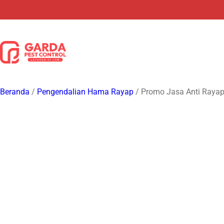
Lewati
ke
konten
Beranda
/
Pengendalian Hama Rayap
/ Promo Jasa Anti Rayap