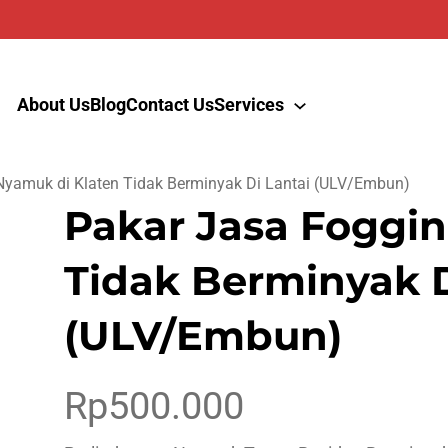
About Us
Blog
Contact Us
Services
Nyamuk di Klaten Tidak Berminyak Di Lantai (ULV/Embun)
Pakar Jasa Foggi
Tidak Berminyak D
(ULV/Embun)
Rp
500.000