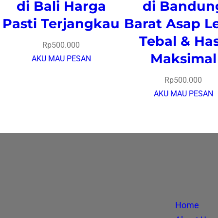
di Bali Harga
di Bandun
Pasti Terjangkau
Barat Asap L
Tebal & Has
Rp
500.000
Maksimal
AKU MAU PESAN
Rp
500.000
AKU MAU PESAN
Home