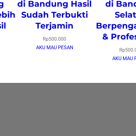
g
di Bandung Hasil
di Ban
ebih
Sudah Terbukti
Sela
il
Terjamin
Berpeng
& Profe
Rp
500.000
AKU MAU PESAN
Rp
500.
AKU MAU 