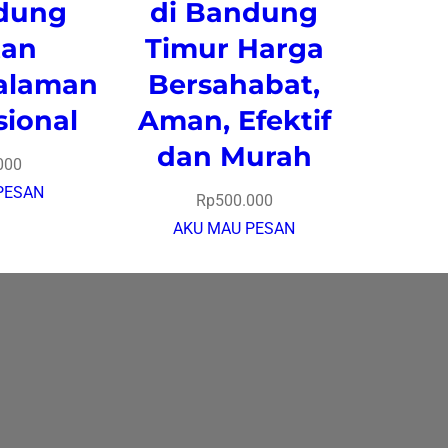
dung
di Bandung
tan
Timur Harga
alaman
Bersahabat,
sional
Aman, Efektif
dan Murah
000
PESAN
Rp
500.000
AKU MAU PESAN