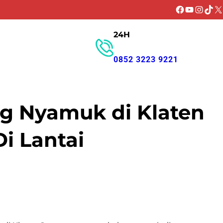
Facebook
YouTube
Instagr
TikT
X
24H
GET PROMO
0852 3223 9221
ng Nyamuk di Klaten
i Lantai