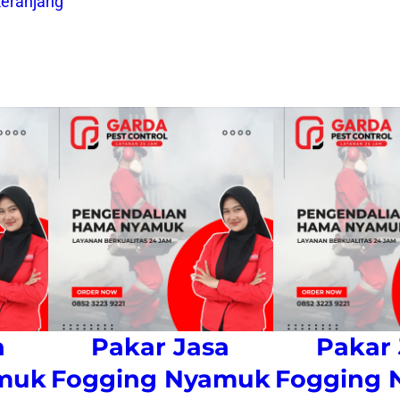
eranjang
a
Pakar Jasa
Pakar 
muk
Fogging Nyamuk
Fogging