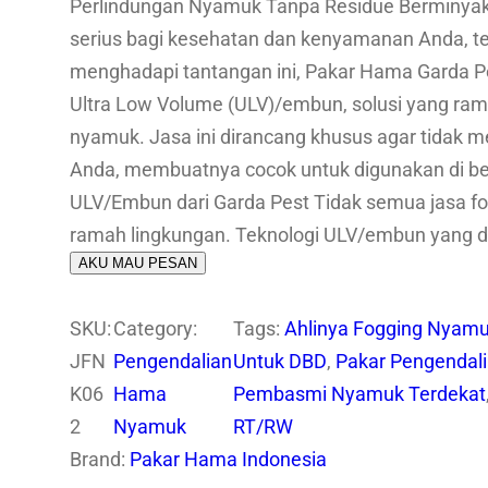
Perlindungan Nyamuk Tanpa Residue Berminyak
serius bagi kesehatan dan kenyamanan Anda, ter
menghadapi tantangan ini, Pakar Hama Garda P
Ultra Low Volume (ULV)/embun, solusi yang ram
nyamuk. Jasa ini dirancang khusus agar tidak 
Anda, membuatnya cocok untuk digunakan di ber
ULV/Embun dari Garda Pest Tidak semua jasa f
ramah lingkungan. Teknologi ULV/embun yang d
AKU MAU PESAN
SKU:
Category:
Tags:
Ahlinya Fogging Nyamu
JFN
Pengendalian
Untuk DBD
, 
Pakar Pengendal
K06
Hama
Pembasmi Nyamuk Terdekat
2
Nyamuk
RT/RW
Brand:
Pakar Hama Indonesia