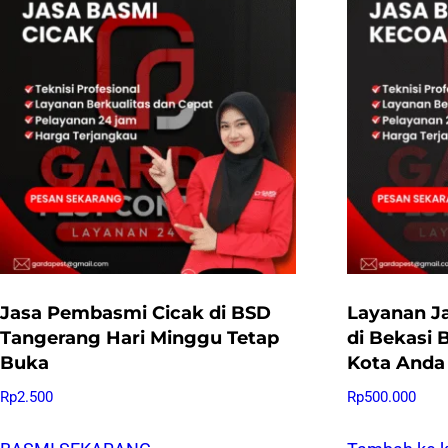
Jasa Pembasmi Cicak di BSD
Layanan J
Tangerang Hari Minggu Tetap
di Bekasi 
Buka
Kota Anda
Rp
2.500
Rp
500.000