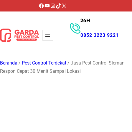
Lewati
Facebook
YouTube
Instagram
TikTok
X
ke
24H
konten
0852 3223 9221
GET PROMO
Beranda
/
Pest Control Terdekat
/ Jasa Pest Control Sleman
Respon Cepat 30 Menit Sampai Lokasi