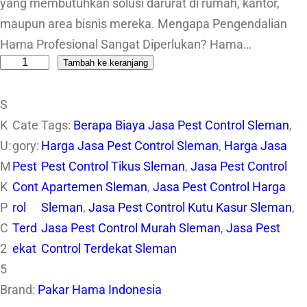
yang membutuhkan solusi darurat di rumah, kantor,
maupun area bisnis mereka. Mengapa Pengendalian
Hama Profesional Sangat Diperlukan? Hama…
Tambah ke keranjang
K
u
S
a
K
Cate
Tags:
Berapa Biaya Jasa Pest Control Sleman
, 
n
U:
gory:
Harga Jasa Pest Control Sleman
, 
Harga Jasa
t
M
Pest
Pest Control Tikus Sleman
, 
Jasa Pest Control
i
K
Cont
Apartemen Sleman
, 
Jasa Pest Control Harga
t
P
rol
Sleman
, 
Jasa Pest Control Kutu Kasur Sleman
, 
a
C
Terd
Jasa Pest Control Murah Sleman
, 
Jasa Pest
s
2
ekat
Control Terdekat Sleman
J
5
a
Brand:
Pakar Hama Indonesia
s