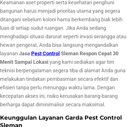
Keamanan aset properti serta kesehatan penghuni
0
bangunan harus menjadi prioritas utama yang segera
M
ditangani sebelum koloni hama berkembang biak lebih
e
luas di setiap sudut ruangan. Jika Anda sedang
n
menghadapi situasi darurat seperti invasi serangga atau
i
hewan pengerat, Anda bisa langsung mengandalkan
t
layanan
Jasa
Pest Control
Sleman Respon Cepat 30
S
Menit Sampai Lokasi
yang kami sediakan agar tim
a
teknisi berpengalaman segera tiba di alamat Anda guna
m
melakukan tindakan pembasmian secara efektif dan
p
efisien tanpa perlu menunggu waktu lama. Dengan
a
kecepatan akses ini, risiko kerusakan barang-barang
i
berharga dapat diminimalisir secara maksimal.
L
o
Keunggulan Layanan Garda Pest Control
k
Sleman