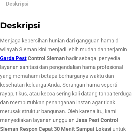
a
Deskripsi
P
e
Deskripsi
s
t
Menjaga kebersihan hunian dari gangguan hama di
C
wilayah Sleman kini menjadi lebih mudah dan terjamin.
o
Garda Pest
Control Sleman
hadir sebagai penyedia
n
layanan sanitasi dan pengendalian hama profesional
t
yang memahami betapa berharganya waktu dan
r
kesehatan keluarga Anda. Serangan hama seperti
o
rayap, tikus, atau kecoa sering kali datang tanpa terduga
l
dan membutuhkan penanganan instan agar tidak
S
merusak struktur bangunan. Oleh karena itu, kami
l
menyediakan layanan unggulan
Jasa Pest Control
e
Sleman Respon Cepat 30 Menit Sampai Lokasi
untuk