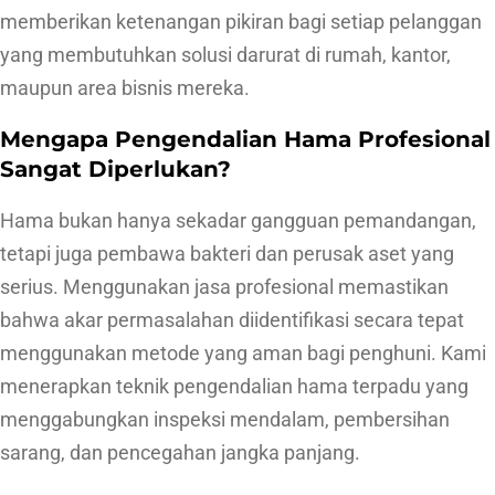
m
memberikan ketenangan pikiran bagi setiap pelanggan
a
yang membutuhkan solusi darurat di rumah, kantor,
n
maupun area bisnis mereka.
R
Mengapa Pengendalian Hama Profesional
e
Sangat Diperlukan?
s
p
Hama bukan hanya sekadar gangguan pemandangan,
o
tetapi juga pembawa bakteri dan perusak aset yang
n
serius. Menggunakan jasa profesional memastikan
C
bahwa akar permasalahan diidentifikasi secara tepat
e
menggunakan metode yang aman bagi penghuni. Kami
p
menerapkan teknik pengendalian hama terpadu yang
a
menggabungkan inspeksi mendalam, pembersihan
t
sarang, dan pencegahan jangka panjang.
3