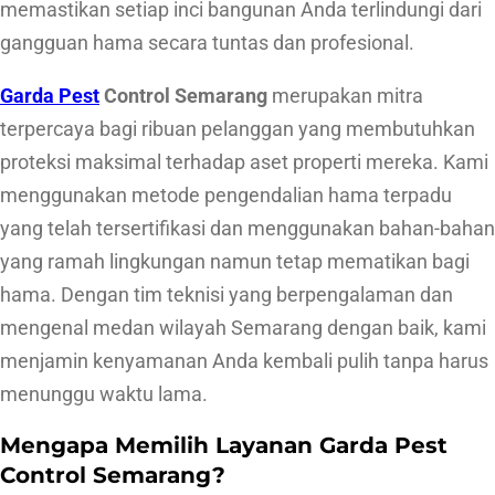
memastikan setiap inci bangunan Anda terlindungi dari
m
gangguan hama secara tuntas dan profesional.
a
Garda Pest
Control Semarang
merupakan mitra
r
terpercaya bagi ribuan pelanggan yang membutuhkan
a
proteksi maksimal terhadap aset properti mereka. Kami
n
menggunakan metode pengendalian hama terpadu
g
yang telah tersertifikasi dan menggunakan bahan-bahan
R
yang ramah lingkungan namun tetap mematikan bagi
e
hama. Dengan tim teknisi yang berpengalaman dan
s
mengenal medan wilayah Semarang dengan baik, kami
p
menjamin kenyamanan Anda kembali pulih tanpa harus
o
menunggu waktu lama.
n
C
Mengapa Memilih Layanan Garda Pest
e
Control Semarang?
p