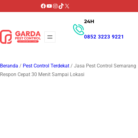
Lewati
Facebook
YouTube
Instagram
TikTok
X
ke
24H
konten
0852 3223 9221
GET PROMO
Beranda
/
Pest Control Terdekat
/ Jasa Pest Control Semarang
Respon Cepat 30 Menit Sampai Lokasi