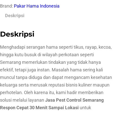
Brand:
Pakar Hama Indonesia
s
a
Deskripsi
P
e
Deskripsi
s
t
Menghadapi serangan hama seperti tikus, rayap, kecoa,
C
hingga kutu busuk di wilayah perkotaan seperti
o
Semarang memerlukan tindakan yang tidak hanya
n
efektif, tetapi juga instan. Masalah hama sering kali
t
muncul tanpa diduga dan dapat mengancam kesehatan
r
keluarga serta merusak reputasi bisnis kuliner maupun
o
perhotelan. Oleh karena itu, kami hadir memberikan
l
solusi melalui layanan
Jasa Pest Control Semarang
S
Respon Cepat 30 Menit Sampai Lokasi
untuk
e