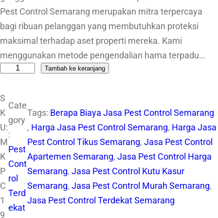
Pest Control Semarang merupakan mitra terpercaya
bagi ribuan pelanggan yang membutuhkan proteksi
maksimal terhadap aset properti mereka. Kami
menggunakan metode pengendalian hama terpadu…
Tambah ke keranjang
K
u
S
a
Cate
K
Tags:
Berapa Biaya Jasa Pest Control Semarang
n
gory
U:
, 
Harga Jasa Pest Control Semarang
, 
Harga Jasa
t
:
M
Pest Control Tikus Semarang
, 
Jasa Pest Control
i
Pest
K
Apartemen Semarang
, 
Jasa Pest Control Harga
t
Cont
P
Semarang
, 
Jasa Pest Control Kutu Kasur
a
rol
C
Semarang
, 
Jasa Pest Control Murah Semarang
, 
s
Terd
1
Jasa Pest Control Terdekat Semarang
J
ekat
9
a