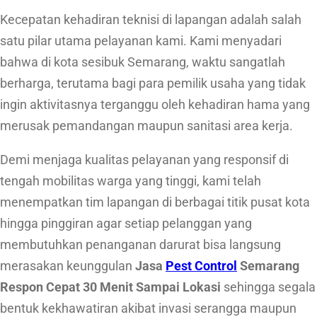
Kecepatan kehadiran teknisi di lapangan adalah salah
a
satu pilar utama pelayanan kami. Kami menyadari
t
bahwa di kota sesibuk Semarang, waktu sangatlah
3
berharga, terutama bagi para pemilik usaha yang tidak
0
ingin aktivitasnya terganggu oleh kehadiran hama yang
M
merusak pemandangan maupun sanitasi area kerja.
e
n
Demi menjaga kualitas pelayanan yang responsif di
i
tengah mobilitas warga yang tinggi, kami telah
t
menempatkan tim lapangan di berbagai titik pusat kota
S
hingga pinggiran agar setiap pelanggan yang
a
membutuhkan penanganan darurat bisa langsung
m
merasakan keunggulan
Jasa
Pest Control
Semarang
p
Respon Cepat 30 Menit Sampai Lokasi
sehingga segala
a
bentuk kekhawatiran akibat invasi serangga maupun