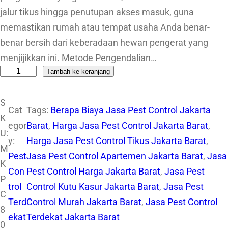
jalur tikus hingga penutupan akses masuk, guna
memastikan rumah atau tempat usaha Anda benar-
benar bersih dari keberadaan hewan pengerat yang
menjijikkan ini. Metode Pengendalian…
Tambah ke keranjang
K
u
S
a
Cat
Tags:
Berapa Biaya Jasa Pest Control Jakarta
K
n
egor
Barat
, 
Harga Jasa Pest Control Jakarta Barat
, 
U:
t
y:
Harga Jasa Pest Control Tikus Jakarta Barat
, 
M
i
Pest
Jasa Pest Control Apartemen Jakarta Barat
, 
Jasa
K
t
Con
Pest Control Harga Jakarta Barat
, 
Jasa Pest
P
a
trol
Control Kutu Kasur Jakarta Barat
, 
Jasa Pest
C
s
Terd
Control Murah Jakarta Barat
, 
Jasa Pest Control
8
J
ekat
Terdekat Jakarta Barat
0
a