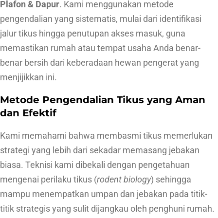
Plafon & Dapur
. Kami menggunakan metode
J
pengendalian yang sistematis, mulai dari identifikasi
a
jalur tikus hingga penutupan akses masuk, guna
k
memastikan rumah atau tempat usaha Anda benar-
a
benar bersih dari keberadaan hewan pengerat yang
r
menjijikkan ini.
t
Metode Pengendalian Tikus yang Aman
a
dan Efektif
B
a
Kami memahami bahwa membasmi tikus memerlukan
r
strategi yang lebih dari sekadar memasang jebakan
a
biasa. Teknisi kami dibekali dengan pengetahuan
t
mengenai perilaku tikus (
rodent biology
) sehingga
–
mampu menempatkan umpan dan jebakan pada titik-
A
titik strategis yang sulit dijangkau oleh penghuni rumah.
m