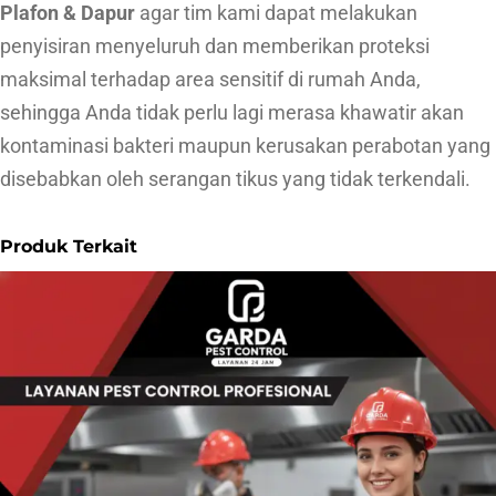
i
Plafon & Dapur
agar tim kami dapat melakukan
P
penyisiran menyeluruh dan memberikan proteksi
l
maksimal terhadap area sensitif di rumah Anda,
a
sehingga Anda tidak perlu lagi merasa khawatir akan
f
kontaminasi bakteri maupun kerusakan perabotan yang
o
disebabkan oleh serangan tikus yang tidak terkendali.
n
&
Produk Terkait
D
a
p
u
r