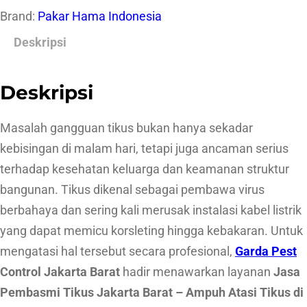
Brand:
Pakar Hama Indonesia
s
a
Deskripsi
P
e
Deskripsi
m
b
Masalah gangguan tikus bukan hanya sekadar
a
kebisingan di malam hari, tetapi juga ancaman serius
s
terhadap kesehatan keluarga dan keamanan struktur
m
bangunan. Tikus dikenal sebagai pembawa virus
i
berbahaya dan sering kali merusak instalasi kabel listrik
T
yang dapat memicu korsleting hingga kebakaran. Untuk
i
mengatasi hal tersebut secara profesional,
Garda Pest
k
Control Jakarta Barat
hadir menawarkan layanan
Jasa
u
Pembasmi Tikus Jakarta Barat – Ampuh Atasi Tikus di
s