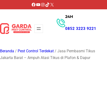
Lewati
Facebook
YouTube
Instagram
TikTok
X
ke
24H
konten
0852 3223 9221
GET PROMO
Beranda
/
Pest Control Terdekat
/ Jasa Pembasmi Tikus
Jakarta Barat – Ampuh Atasi Tikus di Plafon & Dapur