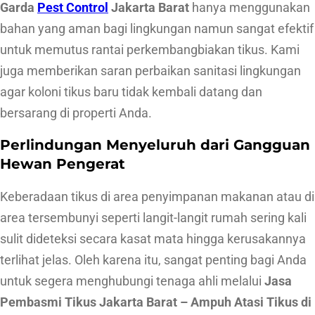
Garda
Pest Control
Jakarta Barat
hanya menggunakan
p
bahan yang aman bagi lingkungan namun sangat efektif
u
untuk memutus rantai perkembangbiakan tikus. Kami
h
juga memberikan saran perbaikan sanitasi lingkungan
A
agar koloni tikus baru tidak kembali datang dan
t
bersarang di properti Anda.
a
Perlindungan Menyeluruh dari Gangguan
s
Hewan Pengerat
i
T
Keberadaan tikus di area penyimpanan makanan atau di
i
area tersembunyi seperti langit-langit rumah sering kali
k
sulit dideteksi secara kasat mata hingga kerusakannya
u
terlihat jelas. Oleh karena itu, sangat penting bagi Anda
s
untuk segera menghubungi tenaga ahli melalui
Jasa
d
Pembasmi Tikus Jakarta Barat – Ampuh Atasi Tikus di