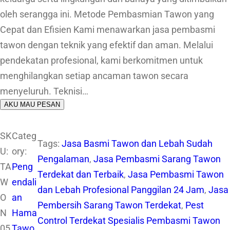
oleh serangga ini. Metode Pembasmian Tawon yang
Cepat dan Efisien Kami menawarkan jasa pembasmi
tawon dengan teknik yang efektif dan aman. Melalui
pendekatan profesional, kami berkomitmen untuk
menghilangkan setiap ancaman tawon secara
menyeluruh. Teknisi…
AKU MAU PESAN
SK
Categ
Tags:
Jasa Basmi Tawon dan Lebah Sudah
U:
ory:
Pengalaman
, 
Jasa Pembasmi Sarang Tawon
TA
Peng
Terdekat dan Terbaik
, 
Jasa Pembasmi Tawon
W
endali
dan Lebah Profesional Panggilan 24 Jam
, 
Jasa
O
an
Pembersih Sarang Tawon Terdekat
, 
Pest
N
Hama
Control Terdekat Spesialis Pembasmi Tawon
05
Tawo