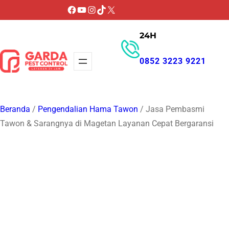
Lewati
Facebook
YouTube
Instagram
TikTok
X
ke
24H
konten
0852 3223 9221
GET PROMO
Beranda
/
Pengendalian Hama Tawon
/ Jasa Pembasmi
Tawon & Sarangnya di Magetan Layanan Cepat Bergaransi