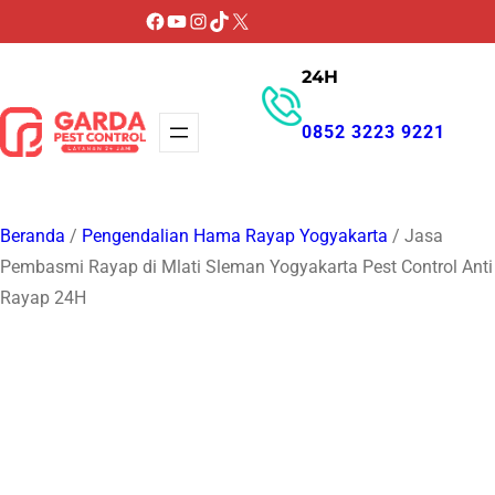
Lewati
Facebook
YouTube
Instagram
TikTok
X
ke
24H
konten
0852 3223 9221
GET PROMO
Beranda
/
Pengendalian Hama Rayap Yogyakarta
/ Jasa
Pembasmi Rayap di Mlati Sleman Yogyakarta Pest Control Anti
Rayap 24H