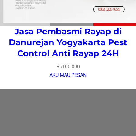
Jasa Pembasmi Rayap di
Danurejan Yogyakarta Pest
Control Anti Rayap 24H
Rp
100.000
AKU MAU PESAN