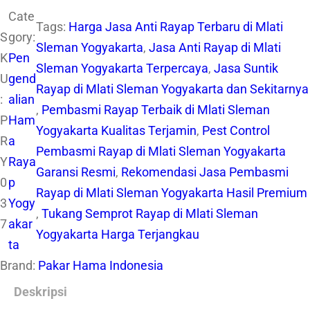
Cate
Tags:
Harga Jasa Anti Rayap Terbaru di Mlati
S
gory:
Sleman Yogyakarta
, 
Jasa Anti Rayap di Mlati
K
Pen
Sleman Yogyakarta Terpercaya
, 
Jasa Suntik
U
gend
Rayap di Mlati Sleman Yogyakarta dan Sekitarnya
:
alian
, 
Pembasmi Rayap Terbaik di Mlati Sleman
P
Ham
Yogyakarta Kualitas Terjamin
, 
Pest Control
R
a
Pembasmi Rayap di Mlati Sleman Yogyakarta
Y
Raya
Garansi Resmi
, 
Rekomendasi Jasa Pembasmi
0
p
Rayap di Mlati Sleman Yogyakarta Hasil Premium
3
Yogy
, 
Tukang Semprot Rayap di Mlati Sleman
7
akar
Yogyakarta Harga Terjangkau
ta
Brand:
Pakar Hama Indonesia
Deskripsi