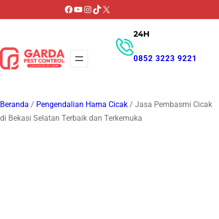
Lewati
Facebook
YouTube
Instagram
TikTok
X
ke
24H
konten
0852 3223 9221
GET PROMO
Beranda
/
Pengendalian Hama Cicak
/ Jasa Pembasmi Cicak
di Bekasi Selatan Terbaik dan Terkemuka