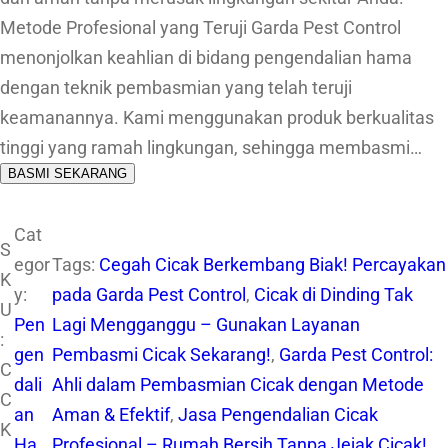
Metode Profesional yang Teruji Garda Pest Control
menonjolkan keahlian di bidang pengendalian hama
dengan teknik pembasmian yang telah teruji
keamanannya. Kami menggunakan produk berkualitas
tinggi yang ramah lingkungan, sehingga membasmi…
BASMI SEKARANG
Cat
S
egor
Tags:
Cegah Cicak Berkembang Biak! Percayakan
K
y:
pada Garda Pest Control
, 
Cicak di Dinding Tak
U
Pen
Lagi Mengganggu – Gunakan Layanan
:
gen
Pembasmi Cicak Sekarang!
, 
Garda Pest Control:
C
dali
Ahli dalam Pembasmian Cicak dengan Metode
C
an
Aman & Efektif
, 
Jasa Pengendalian Cicak
K
Ha
Profesional – Rumah Bersih Tanpa Jejak Cicak!
, 