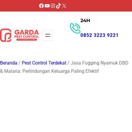
Lewati
Facebook
YouTube
Instagram
TikTok
X
ke
24H
konten
0852 3223 9221
GET PROMO
Beranda
/
Pest Control Terdekat
/ Jasa Fogging Nyamuk DBD
& Malaria: Perlindungan Keluarga Paling Efektif