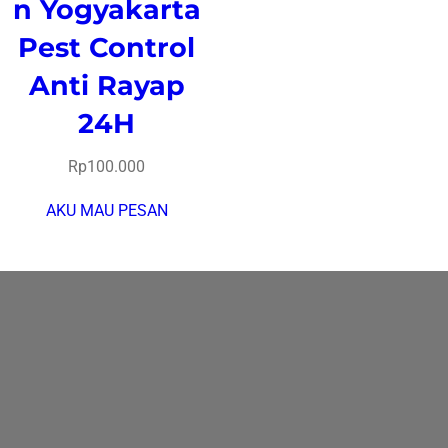
n Yogyakarta
Pest Control
Anti Rayap
24H
Rp
100.000
AKU MAU PESAN