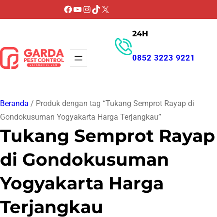
Lewati
Facebook
YouTube
Instagram
TikTok
X
ke
24H
konten
0852 3223 9221
GET PROMO
Beranda
/ Produk dengan tag “Tukang Semprot Rayap di
Gondokusuman Yogyakarta Harga Terjangkau”
Tukang Semprot Rayap
di Gondokusuman
Yogyakarta Harga
Terjangkau