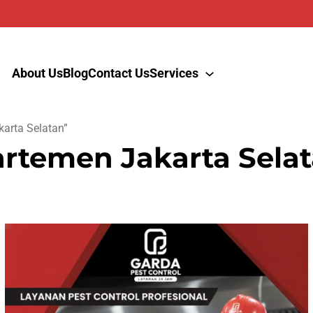
About Us
Blog
Contact Us
Services
arta Selatan”
artemen Jakarta Sela