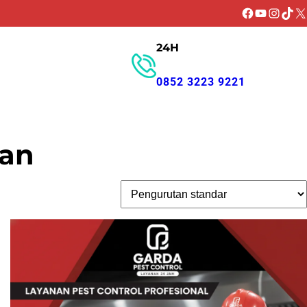
Facebook
YouTube
Instagr
TikT
X
24H
GET PROMO
0852 3223 9221
tan