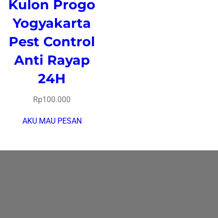
Kulon Progo
Yogyakarta
Pest Control
Anti Rayap
24H
Rp
100.000
AKU MAU PESAN