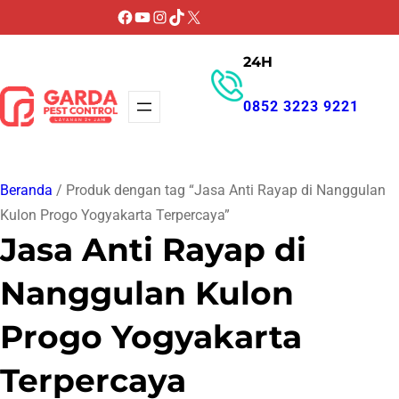
Lewati
Facebook
YouTube
Instagram
TikTok
X
ke
24H
konten
0852 3223 9221
GET PROMO
Beranda
/ Produk dengan tag “Jasa Anti Rayap di Nanggulan
Kulon Progo Yogyakarta Terpercaya”
Jasa Anti Rayap di
Nanggulan Kulon
Progo Yogyakarta
Terpercaya