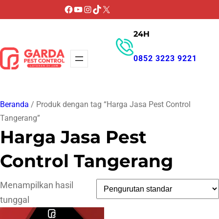
Lewati
Facebook
YouTube
Instagram
TikTok
X
ke
24H
konten
0852 3223 9221
GET PROMO
Beranda
/ Produk dengan tag “Harga Jasa Pest Control
Tangerang”
Harga Jasa Pest
Control Tangerang
Menampilkan hasil
tunggal