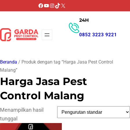
Lewati
Facebook
YouTube
Instagram
TikTok
X
ke
24H
konten
0852 3223 9221
GET PROMO
Beranda
/ Produk dengan tag “Harga Jasa Pest Control
Malang”
Harga Jasa Pest
Control Malang
Menampilkan hasil
tunggal