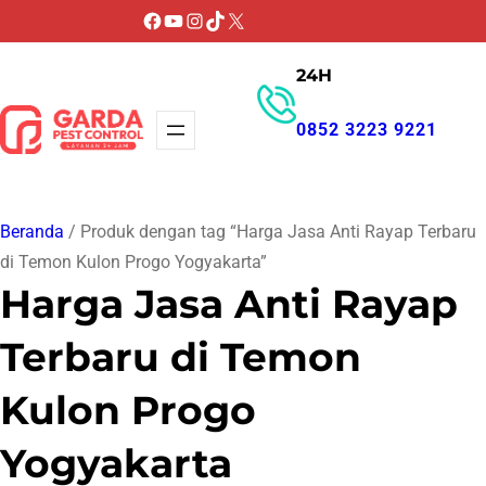
Lewati
Facebook
YouTube
Instagram
TikTok
X
ke
24H
konten
0852 3223 9221
GET PROMO
Beranda
/ Produk dengan tag “Harga Jasa Anti Rayap Terbaru
di Temon Kulon Progo Yogyakarta”
Harga Jasa Anti Rayap
Terbaru di Temon
Kulon Progo
Yogyakarta