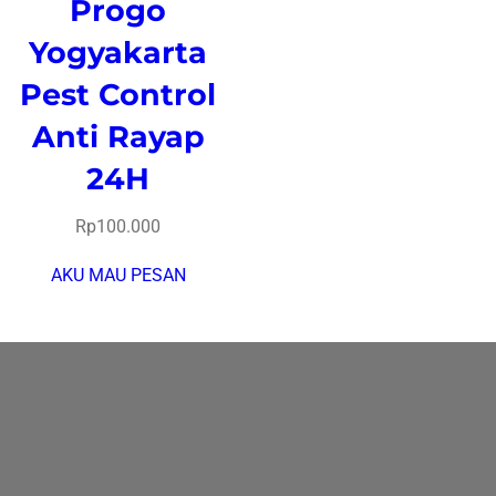
Progo
Yogyakarta
Pest Control
Anti Rayap
24H
Rp
100.000
AKU MAU PESAN