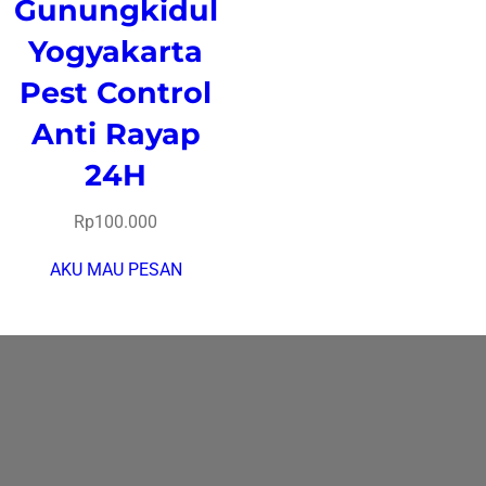
Gunungkidul
Yogyakarta
Pest Control
Anti Rayap
24H
Rp
100.000
AKU MAU PESAN