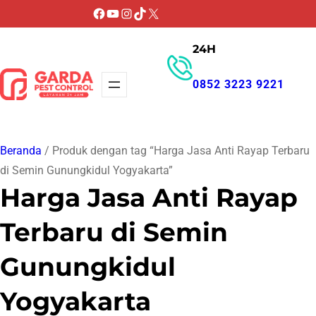
Lewati
Facebook
YouTube
Instagram
TikTok
X
ke
24H
konten
0852 3223 9221
GET PROMO
Beranda
/ Produk dengan tag “Harga Jasa Anti Rayap Terbaru
di Semin Gunungkidul Yogyakarta”
Harga Jasa Anti Rayap
Terbaru di Semin
Gunungkidul
Yogyakarta