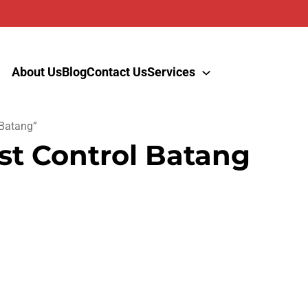
About Us
Blog
Contact Us
Services
 Batang”
st Control Batang