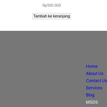
Rp
500.000
Tambah ke keranjang
Home
About Us
Contact Us
Services
Blog
MSDS