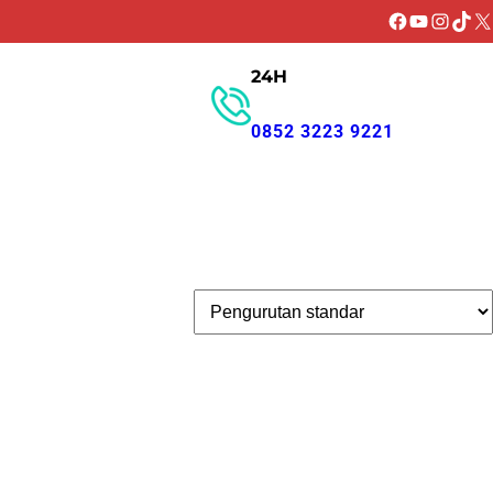
Facebook
YouTube
Instagr
TikT
X
24H
GET PROMO
0852 3223 9221