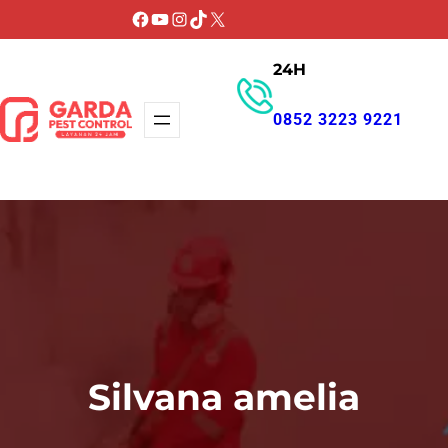
Lewati
Facebook
YouTube
Instagram
TikTok
X
ke
24H
konten
0852 3223 9221
GET PROMO
Silvana amelia